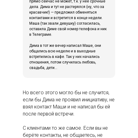
прямо сейчас не может, т.к. у неё срочные
дела. Дима и тут не растерялся (ну, что за
красавчик!) — предложил обменяться
контактами и встретится в конце недели.
Маша (так звали девушку) согласилась,
оставила Диме свой номер телефона и ник
в Телеграме.
Дима в тот же вечер написал Маше, они
общались всю неделю и в выходные
встретились в кафе. Так у них начались
отношения, потом случилась любовь,
свадьба, дети...
Но всего этого могло бы не случится,
если бы Дима не проявил инициативу, не
взял контакт Маши и не написал бы ей
после первой встречи.
С клиентами то же самое. Если вы не
берёте контакты, не общаетесь, не