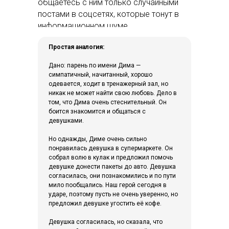
общаетесь с ним только случайными
постами в соцсетях, которые тонут в
информационном шуме.
Простая аналогия:
Дано: парень по имени Дима —
симпатичный, начитанный, хорошо
одевается, ходит в тренажерный зал, но
никак не может найти свою любовь. Дело в
том, что Дима очень стеснительный. Он
боится знакомится и общаться с
девушками.
Но однажды, Диме очень сильно
понравилась девушка в супермаркете. Он
собрал волю в кулак и предложил помочь
девушке донести пакеты до авто. Девушка
согласилась, они познакомились и по пути
мило пообщались. Наш герой сегодня в
ударе, поэтому пусть не очень уверенно, но
предложил девушке угостить её кофе.
Девушка согласилась, но сказала, что