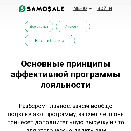
МЕНЮ
ВОЙТИ
Все статьи
Маркетинг
Новости Сервиса
Основные принципы
эффективной программы
лояльности
Посмотреть демо
ЕЩЕ
ТАРИФЫ
Разберём главное: зачем вообще
подключают программу, за счёт чего она
ВОЗМОЖНОСТИ
БЛОГ
принесёт дополнительную выручку и что
для этого нужно делать вам