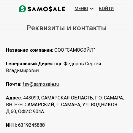
МЕНЮ
ВОЙТИ
Реквизиты и контакты
организации:
Название компании:
ООО "САМОСЭЙЛ"
Генеральный Директор:
Федоров Сергей
Владимирович
Почта:
fsv@samosale.ru
Посмотреть демо
ЕЩЕ
Адрес:
443099, САМАРСКАЯ ОБЛАСТЬ, Г.О. САМАРА,
ТАРИФЫ
ВН. Р-Н. САМАРСКИЙ, Г. САМАРА, УЛ. ВОДНИКОВ
Д.60, ОФИС 904А.
ВОЗМОЖНОСТИ
БЛОГ
ИНН:
6319245888